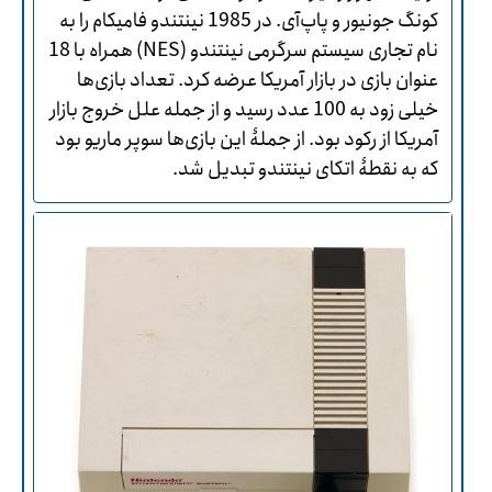
کونگ جونیور و پاپ‌آی. در 1985 نینتندو فامیکام را به
نام تجاری سیستم سرگرمی نینتندو (NES) همراه با 18
عنوان بازی در بازار آمریکا عرضه کرد. تعداد بازی‌ها
خیلی زود به 100 عدد رسید و از جمله علل خروج بازار
آمریکا از رکود بود. از جملۀ این بازی‌ها سوپر ماریو بود
که به نقطۀ اتکای نینتندو تبدیل شد.