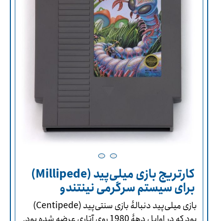
کارتریج بازی میلی‌پید (Millipede)
برای سیستم سرگرمی نینتندو
بازی میلی‌پید دنبالۀ بازی سنتی‌پید (Centipede)
بود که در اوایل دهۀ 1980 روی آتاری عرضه شده بود.