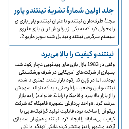
جلد اولین شمارۀ نشریۀ نینتندو پاور
مجلۀ طرف‌داران نینتندو با عنوان نینتندو پاور بازی‌ای
را معرفی کرد که به یکی از پرفروش‌ترین بازی‌ها روی
سیستم سرگرمی نینتندو تبدیل شد: سوپر ماریو 2.
نینتندو کیفیت را بالا می‌برد
وقتی در 1983 بازار بازی‌های ویدئویی دچار رکود شد،
بسیاری از شرکت‌های آمریکایی در شرف ورشکستگی
بودند. اما در ژاپن که رکود بازار شدت کمتری داشت،
نینتندو این وضعیت را فرصتی دید که بتواند سهمش
را از بازار بالا ببرد و فامیکام (رایانهٔ‌ خانواده) را به بازار
عرضه کرد. «واحد پردازش تصویر» فامیکام که شرکت
ریکو آن را ساخته بود، قابلیت تولید گرافیک‌هایی با
کیفیت بی‌سابقه را ایجاد کرد. نینتندو هم‌زمان سه بازی
آرکید مشهور را نیز منتشر کرد: دانکی کونگ، دانکی