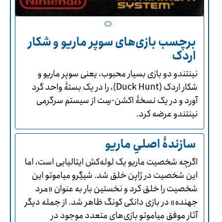
برچسب بازی‌های سوپر ماریو و شکار
اردک
نینتندو دو بازی بسیار محبوب، یعنی سوپر ماریو و
شکار اردک (Duck Hunt)، را در یک بستۀ واحد گرد
آورد و در یک نسخۀ اکشن-سِت از سیستم سرگرمی
نینتندو عرضه کرد.
سازندۀ اصلیِ ماریو
اگرچه شخصیت ماریو یک لوله‌کش ایتالیایی است، اما
این شخصیت در ژاپن خلق شد. شیگِرو میاموتو این
شخصیت را خلق کرد و نخستین بار به عنوان «مرد
جهنده» در بازی دانکی کونگ ظاهر شد. از جمله دیگر
آثار موفق میاموتو بازی‌های متعدد موجود در