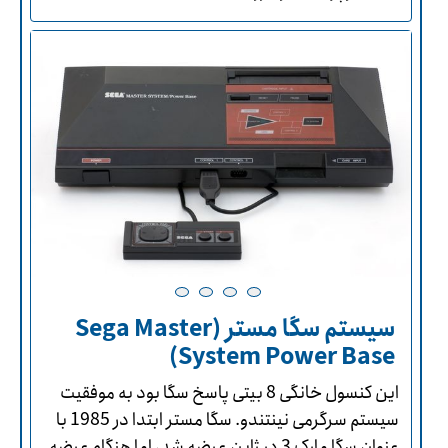
سیستم سگا مستر (Sega Master
System Power Base)
این کنسول خانگی 8 بیتی پاسخ سگا بود به موفقیت
سیستم سرگرمی نینتندو. سگا مستر ابتدا در 1985 با
عنوان سگا مارک 3 در ژاپن عرضه شد، اما هنگام عرضه