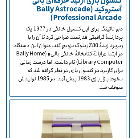
کنسول بازی آرکید حرفه‌ای بالی
آستروکید (Bally Astrocade
Professional Arcade)
دیو ناتینگ برای این کنسول خانگی در 1977 یک
پردازندۀ گرافیکی قدرتمند طراحی کرد تا آن را با
ریزپردازندۀ Z80 زیلوگ تزویج کند. عنوان این دستگاه
در ابتدا «رایانهٔ‌ کتابخانۀ خانگی بالی» (Bally Home
Library Computer) نام داشت، اما درست زمانی
برای کاربرد در کنسول بازی در نظر گرفته شد که
سقوط بازار بازی 1983 پیش آمد. در 1985 تولیدش
متوقف شد.