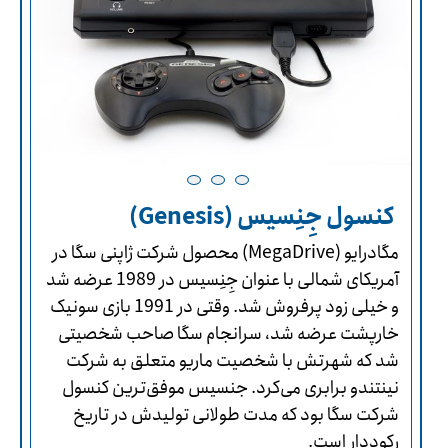
کنسول جِنِسیس (Genesis)
مگادرایو (MegaDrive) محصول شرکت ژاپنی سگا در
آمریکای شمالی با عنوان جِنِسیس در 1989 عرضه شد
و خیلی زود پرفروش شد. وقتی در 1991 بازی سونیک
خارپشت عرضه شد، سرانجام سگا صاحب شخصیتی
شد که شهرتش با شخصیت ماریو متعلق به شرکت
نینتندو برابری می‌کرد. جنسیس موفق‌ترین کنسول
شرکت سگا بود که مدت طولانی تولیدش در تاریخ
رکوددار است.