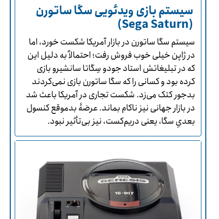
سیستم بازی ویدئویی سگا ساتورن
(Sega Saturn)
سیستم سگا ساتورن در بازار آمریکا شکست خورد، اما
در ژاپن خیلی خوب فروش رفت؛ احتمالاً به دلیل این
که در تبلیغاتش استاد جودو سِگاتا سانشیرو بازی
کرده بود و کسانی را که سگا ساتورن بازی نمی‌کردند
بدجور کتک می‌زد. شکست تجاری در آمریکا باعث شد
در بازار جهانی نیز ناکام بماند. عرضۀ بدموقع کنسول
بعدیِ سگا، یعنی دریم‌کست، نیز بی‌تأثیر نبود.