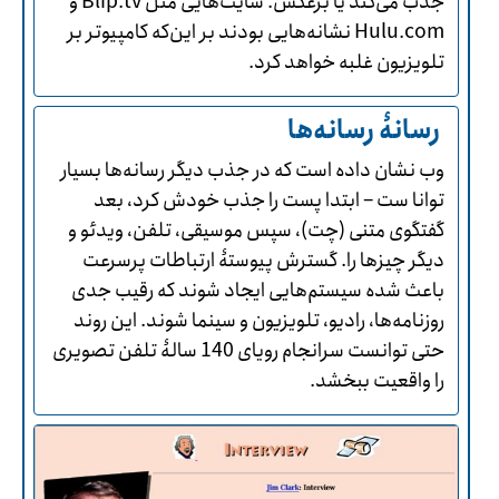
جذب می‌کند یا برعکس. سایت‌هایی مثل Blip.tv و
Hulu.com نشانه‌هایی بودند بر این‌که کامپیوتر بر
تلویزیون غلبه خواهد کرد.
رسانۀ رسانه‌ها
وب نشان داده است که در جذب دیگر رسانه‌ها بسیار
توانا ست – ابتدا پست را جذب خودش کرد، بعد
گفتگوی متنی (چت)، سپس موسیقی، تلفن، ویدئو و
دیگر چیزها را. گسترش پیوستۀ ارتباطات پرسرعت
باعث شده سیستم‌هایی ایجاد شوند که رقیب جدی
روزنامه‌ها، رادیو، تلویزیون و سینما شوند. این روند
حتی توانست سرانجام رویای 140 سالۀ تلفن تصویری
را واقعیت ببخشد.